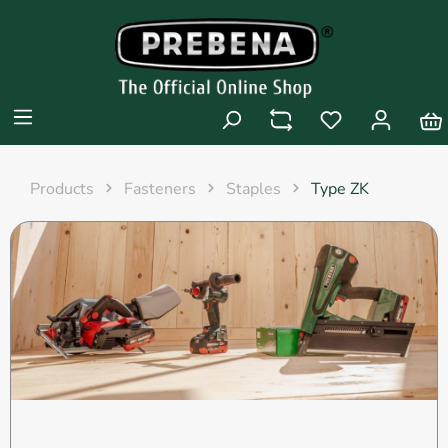
Products
Fasteners
Staples
Type ZK