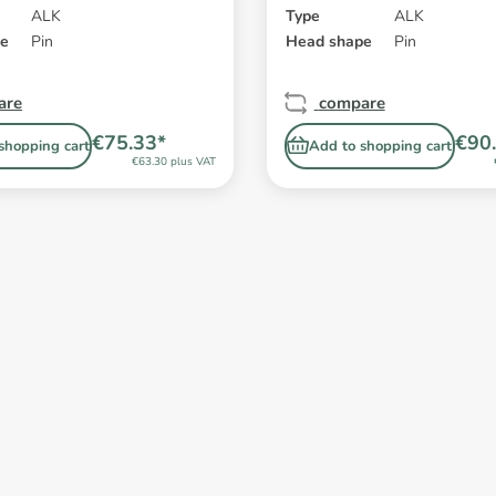
ALK
Type
ALK
pe
Pin
Head shape
Pin
are
compare
€75.33*
€90
shopping cart
Add to shopping cart
€63.30 plus VAT