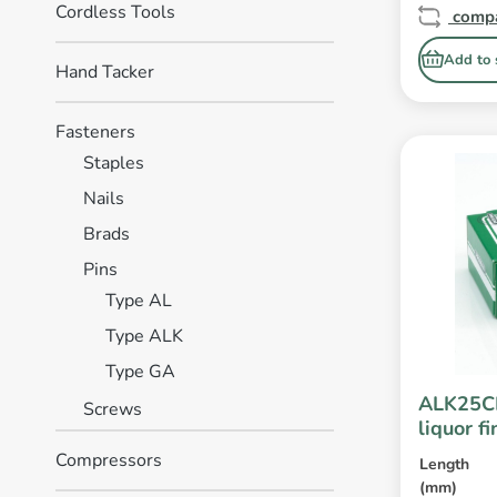
Cordless Tools
comp
Add to 
Hand Tacker
Fasteners
Staples
Nails
Brads
Pins
Type AL
Type ALK
Type GA
ALK25CL
Screws
liquor f
Compressors
Length
(mm)