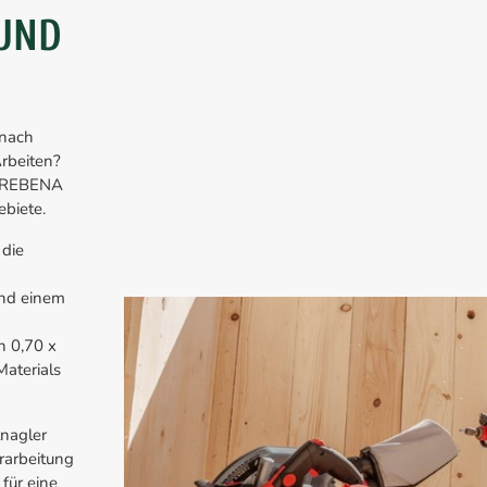
 UND
 nach
Arbeiten?
e PREBENA
biete.
 die
und einem
n 0,70 x
Materials
nagler
erarbeitung
für eine