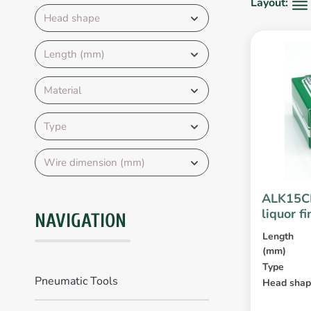
Layout:
Head shape
Length (mm)
Material
Type
Wire dimension (mm)
ALK15CL
liquor f
NAVIGATION
Length
(mm)
Type
Pneumatic Tools
Head sha