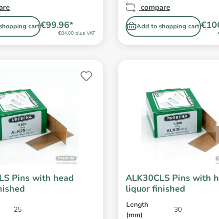
are
compare
€99.96*
€10
shopping cart
Add to shopping cart
€84.00 plus VAT
S Pins with head
ALK30CLS Pins with 
inished
liquor finished
Length
25
30
(mm)