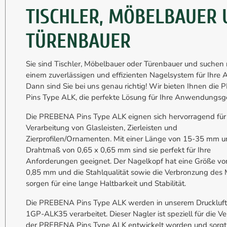
TISCHLER, MÖBELBAUER
TÜRENBAUER
Sie sind Tischler, Möbelbauer oder Türenbauer und suchen
einem zuverlässigen und effizienten Nagelsystem für Ihre 
Dann sind Sie bei uns genau richtig! Wir bieten Ihnen di
Pins Type ALK, die perfekte Lösung für Ihre Anwendungsge
Die PREBENA Pins Type ALK eignen sich hervorragend für
Verarbeitung von Glasleisten, Zierleisten und
Zierprofilen/Ornamenten. Mit einer Länge von 15-35 mm 
Drahtmaß von 0,65 x 0,65 mm sind sie perfekt für Ihre
Anforderungen geeignet. Der Nagelkopf hat eine Größe vo
0,85 mm und die Stahlqualität sowie die Verbronzung des 
sorgen für eine lange Haltbarkeit und Stabilität.
Die PREBENA Pins Type ALK werden in unserem Druckluft
1GP-ALK35 verarbeitet. Dieser Nagler ist speziell für die V
der PREBENA Pins Type ALK entwickelt worden und sorgt 