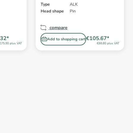
Type
ALK
Head shape
Pin
compare
.32*
€105.67*
Add to shopping cart
€75.90 plus VAT
€88.80 plus VAT