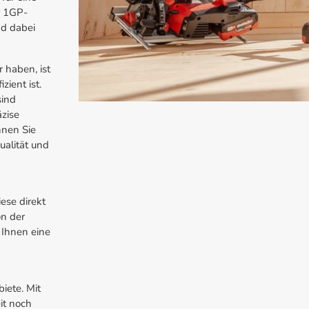
r 1GP-
nd dabei
 haben, ist
ient ist.
sind
äzise
nnen Sie
ualität und
ese direkt
on der
 Ihnen eine
iete. Mit
it noch