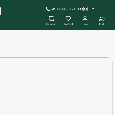
+49 6044 / 9601999
Compare
Wishlist
Login
Cart