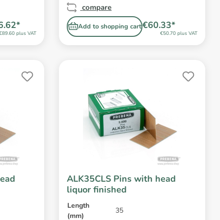
compare
6.62*
€60.33*
Add to shopping cart
€89.60 plus VAT
€50.70 plus VAT
head
ALK35CLS Pins with head
liquor finished
Length
35
(mm)