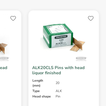
head
ALK20CLS Pins with head
liquor finished
Length
20
(mm)
Type
ALK
Head shape
Pin