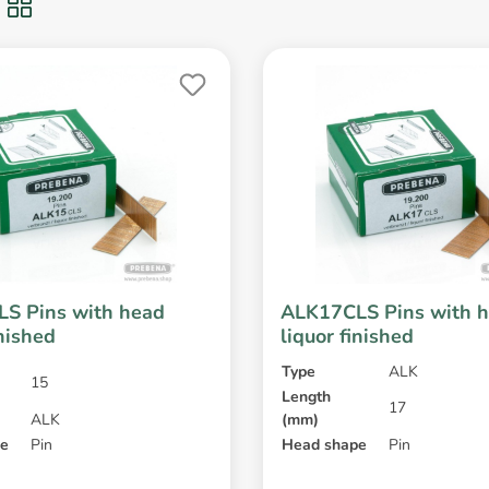
S Pins with head
ALK17CLS Pins with 
inished
liquor finished
Type
ALK
15
Length
17
ALK
(mm)
pe
Pin
Head shape
Pin