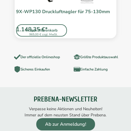
9X-WP130 Druckluftnagler für 75-130mm
M
I
1.148,35 €*
1
In den Warenkorb
965,00 € zzgl. MwSt.
Der offizielle Onlineshop
Größte Produktauswahl
Sicheres Einkaufen
Einfache Zahlung
PREBENA-NEWSLETTER
Verpasse keine Aktionen und Neuheiten!
Immer auf dem neusten Stand über Prebena.
Ab zur Anmeldung!