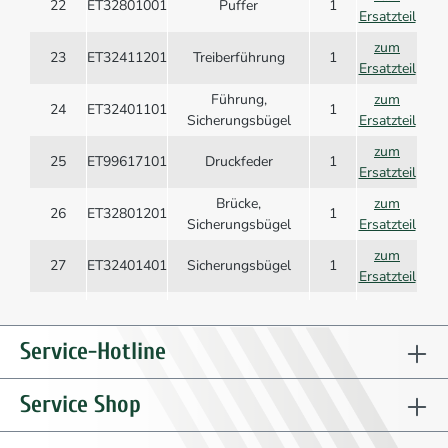
22
ET32801001
Puffer
1
Ersatzteil
zum
23
ET32411201
Treiberführung
1
Ersatzteil
Führung,
zum
24
ET32401101
1
Sicherungsbügel
Ersatzteil
zum
25
ET99617101
Druckfeder
1
Ersatzteil
Brücke,
zum
26
ET32801201
1
Sicherungsbügel
Ersatzteil
zum
27
ET32401401
Sicherungsbügel
1
Ersatzteil
zum
28
ET32420901
Schutzkappe
1
Ersatzteil
Service-Hotline
zum
29
ET32821801
Stellrad
1
Ersatzteil
Service Shop
zum
30
ET52127601
Sicherungsring
1
Ersatzteil