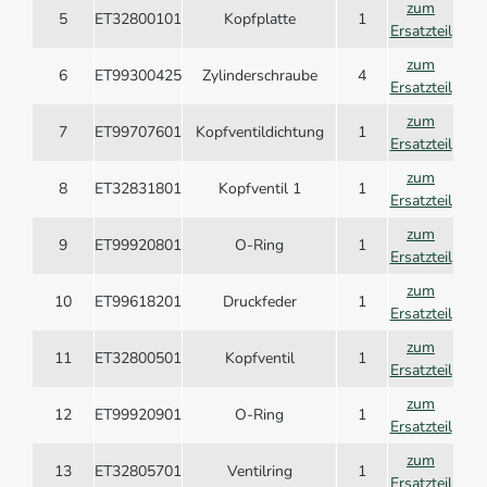
zum
5
ET32800101
Kopfplatte
1
Ersatzteil
zum
6
ET99300425
Zylinderschraube
4
Ersatzteil
zum
7
ET99707601
Kopfventildichtung
1
Ersatzteil
zum
8
ET32831801
Kopfventil 1
1
Ersatzteil
zum
9
ET99920801
O-Ring
1
Ersatzteil
zum
10
ET99618201
Druckfeder
1
Ersatzteil
zum
11
ET32800501
Kopfventil
1
Ersatzteil
zum
12
ET99920901
O-Ring
1
Ersatzteil
zum
13
ET32805701
Ventilring
1
Ersatzteil