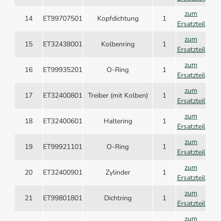
zum
14
ET99707501
Kopfdichtung
1
Ersatzteil
zum
15
ET32438001
Kolbenring
1
Ersatzteil
zum
16
ET99935201
O-Ring
1
Ersatzteil
zum
17
ET32400801
Treiber (mit Kolben)
1
Ersatzteil
zum
18
ET32400601
Haltering
1
Ersatzteil
zum
19
ET99921101
O-Ring
1
Ersatzteil
zum
20
ET32400901
Zylinder
1
Ersatzteil
zum
21
ET99801801
Dichtring
1
Ersatzteil
zum