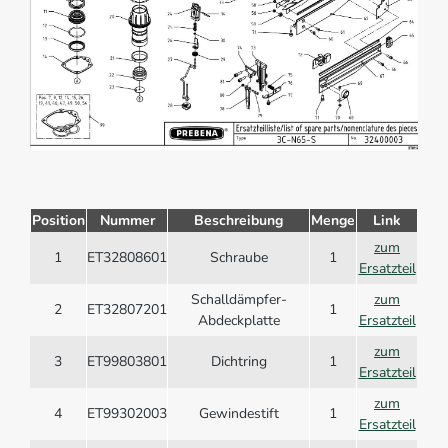
Position
Nummer
Beschreibung
Menge
Link
zum
1
ET32808601
Schraube
1
Ersatzteil
Schalldämpfer-
zum
2
ET32807201
1
Abdeckplatte
Ersatzteil
zum
3
ET99803801
Dichtring
1
Ersatzteil
zum
4
ET99302003
Gewindestift
1
Ersatzteil