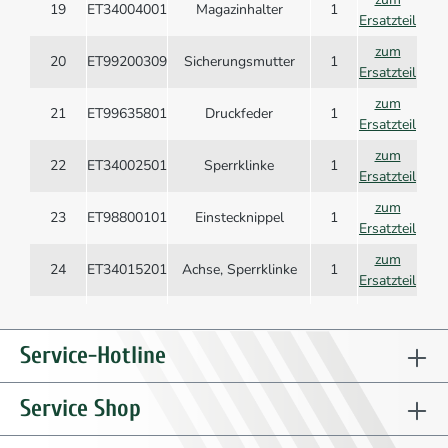
19
ET34004001
Magazinhalter
1
Ersatzteil
zum
20
ET99200309
Sicherungsmutter
1
Ersatzteil
zum
21
ET99635801
Druckfeder
1
Ersatzteil
zum
22
ET34002501
Sperrklinke
1
Ersatzteil
zum
23
ET98800101
Einstecknippel
1
Ersatzteil
zum
24
ET34015201
Achse, Sperrklinke
1
Ersatzteil
zum
25
ET34347201
Befestigungsring
1
Ersatzteil
Service-Hotline
zum
26
ET99200209
Sicherungsmutter
1
Ersatzteil
Service Shop
Auslöseventil
zum
27
ET34347301
1
komplett
Ersatzteil