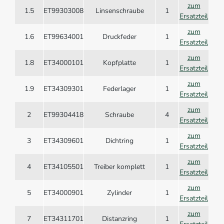
zum
1.5
ET99303008
Linsenschraube
1
Ersatzteil
zum
1.6
ET99634001
Druckfeder
1
Ersatzteil
zum
1.8
ET34000101
Kopfplatte
1
Ersatzteil
zum
1.9
ET34309301
Federlager
1
Ersatzteil
zum
2
ET99304418
Schraube
4
Ersatzteil
zum
3
ET34309601
Dichtring
1
Ersatzteil
zum
4
ET34105501
Treiber komplett
1
Ersatzteil
zum
5
ET34000901
Zylinder
1
Ersatzteil
zum
7
ET34311701
Distanzring
1