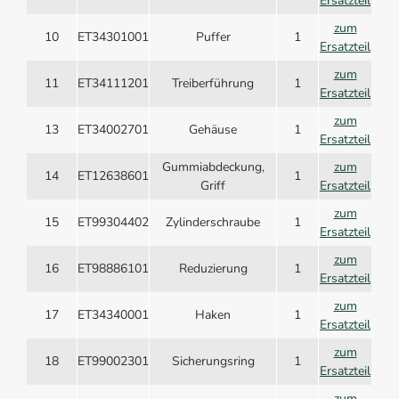
Ersatzteil
zum
10
ET34301001
Puffer
1
Ersatzteil
zum
11
ET34111201
Treiberführung
1
Ersatzteil
zum
13
ET34002701
Gehäuse
1
Ersatzteil
Gummiabdeckung,
zum
14
ET12638601
1
Griff
Ersatzteil
zum
15
ET99304402
Zylinderschraube
1
Ersatzteil
zum
16
ET98886101
Reduzierung
1
Ersatzteil
zum
17
ET34340001
Haken
1
Ersatzteil
zum
18
ET99002301
Sicherungsring
1
Ersatzteil
zum