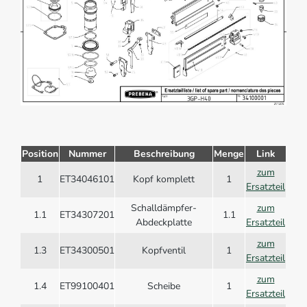
Position
Nummer
Beschreibung
Menge
Link
zum
1
ET34046101
Kopf komplett
1
Ersatzteil
Schalldämpfer-
zum
1.1
ET34307201
1.1
Abdeckplatte
Ersatzteil
zum
1.3
ET34300501
Kopfventil
1
Ersatzteil
zum
1.4
ET99100401
Scheibe
1
Ersatzteil